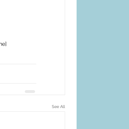
me]
See All