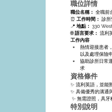
職位詳情
職位名稱：
 全職前
⏰ 
工作時間：
 診
📍 
地點：
 330 West
🌐 
語言要求：
 流
工作內容
熱情迎接患者
以及處理保險
協助診所日常
求
資格條件
✨ 流利英語，並
✨ 具備優秀的溝
 ✨ 無需證照，具
特別說明