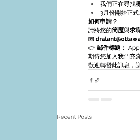
我們正在尋找
3月份開始正式
如何申請？
請將您的
簡歷
與
求
📧 
dralant@ottawa
👉 
郵件標題：
 Appl
期待您加入我們充
歡迎轉發此訊息，
Recent Posts