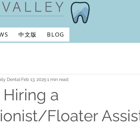
EWS
中文版
BLOG
ily Dental
Feb 13, 2025
1 min read
Hiring a
onist/Floater Assis