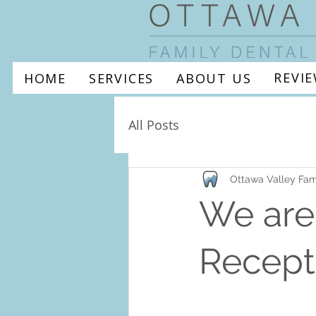
REVI
HOME
SERVICES
ABOUT US
All Posts
Ottawa Valley Fam
We are 
Recepti